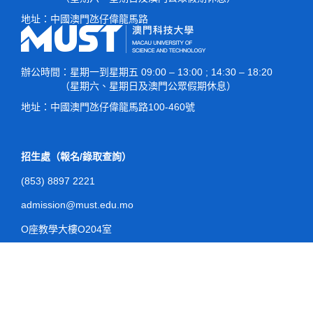
地址：
中國澳門氹仔偉龍馬路
常見問題
入學簽證
筆試入學
表格下載
常見問題
直接入學
辦公時間
：星期一到星期五 09:00 – 13:00 ; 14:30 – 18:20
（星期六、星期日及澳門公眾假期休息）
表格下載
地址：
中國澳門氹仔偉龍馬路100-460號
招生處（報名/錄取查詢）
(853) 8897 2221
admission@must.edu.mo
O座教學大樓O204室
註冊處（入學/註冊查詢）