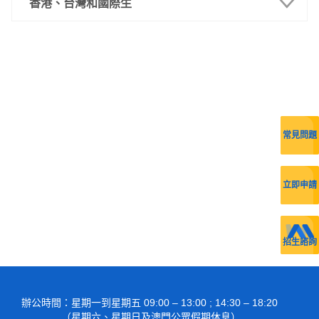
最新消息
香港、台灣和國際生
報讀要求
最新消息
重要日志
報讀要求
招生課程
重要日誌
常見問題
招生簡章
招生課程
入學規則及須知
招生簡章
立即申請
專業試
入學規則及須知
入學獎學金
直接入學（應屆高考生）
招生諮詢
入學考試
特長生
直接入學（澳門高校在讀內地生）
入學獎學金
語言科及數學科
辦公時間
：星期一到星期五 09:00 – 13:00 ; 14:30 – 18:20
入學簽證
特長生
專業試
（星期六、星期日及澳門公眾假期休息）