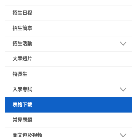
招生日程
招生簡章
招生活動
澳門
大學短片
內地
特長生
其他地區
入學考試
語言科及數學科
表格下載
專業試
常見問題
圖文包及視頻