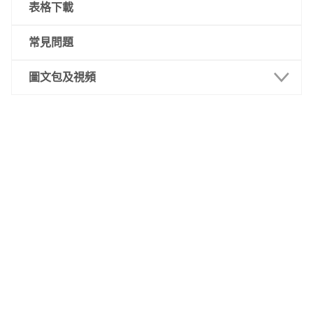
語言科及數學科
表格下載
專業試
常見問題
圖文包及視頻
報名篇
考試篇
錄取篇
註冊報到篇