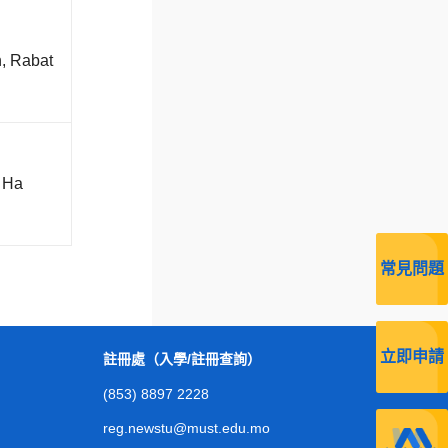
錄取篇
 Rabat
註冊報到篇
 Ha
常見問題
立即申請
註冊處（入學/註冊查詢）
(853) 8897 2228
reg.newstu@must.edu.mo