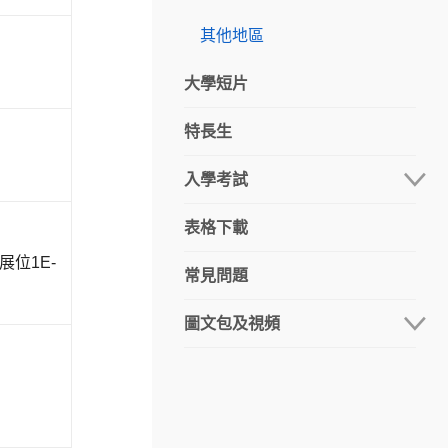
其他地區
大學短片
特長生
入學考試
表格下載
語言科及數學科
位1E-
常見問題
專業試
圖文包及視頻
報名篇
考試篇