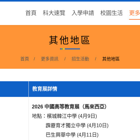
首頁
科大速覽
入學申請
校園生活
更
其他地區
首頁
更多資訊
招生活動
其他地區
教育展詳情
2026 中國高等教育展（
馬來西亞）
地點：檳城韓江中學 (4月9日)
霹靂育才獨立中學
(4月10日)
巴生興華中學
(4月11日)