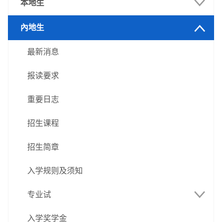
本地生
最新消息
內地生
报读要求
最新消息
重要日志
报读要求
招生课程
重要日志
招生简章
招生课程
入学规则及须知
招生简章
入学考试
入学规则及须知
入学奖学金
语言科及数学科
专业试
特长生
专业试
入学奖学金
直接入学（应届高考生）