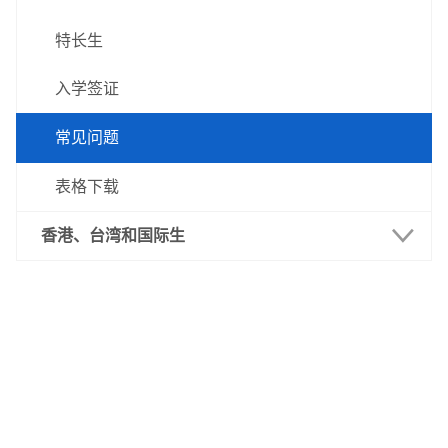
身心障碍生资讯
笔试入学
特长生
直接入学（澳门高校在读内地生）
常见问题
直接入学
入学签证
表格下载
常见问题
表格下载
香港、台湾和国际生
最新消息
报读要求
重要日志
招生课程