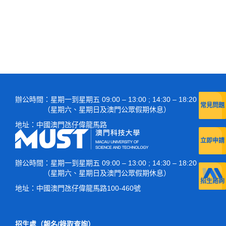
入學規則及須知
招生簡章
專業試
入學規則及須知
入學獎學金
直接入學（應屆高考生）
入學考試
特長生
直接入學（澳門高校在讀內地生）
入學獎學金
語言科及數學科
辦公時間
：星期一到星期五 09:00 – 13:00 ; 14:30 – 18:20
入學簽證
特長生
專業試
常見問題
（星期六、星期日及澳門公眾假期休息）
地址：
中國澳門氹仔偉龍馬路
常見問題
入學簽證
筆試入學
立即申請
表格下載
常見問題
直接入學
辦公時間
：星期一到星期五 09:00 – 13:00 ; 14:30 – 18:20
（星期六、星期日及澳門公眾假期休息）
表格下載
招生諮詢
地址：
中國澳門氹仔偉龍馬路100-460號
招生處（報名/錄取查詢）