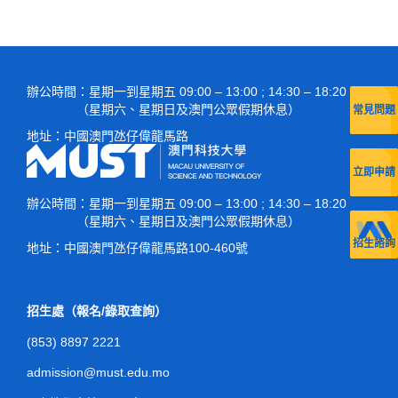
入學獎學金
直接入學（應屆高考生）
入學考試
特長生
直接入學（澳門高校在讀內地生）
入學獎學金
語言科及數學科
辦公時間
：星期一到星期五 09:00 – 13:00 ; 14:30 – 18:20
入學簽證
特長生
專業試
（星期六、星期日及澳門公眾假期休息）
常見問題
地址：
中國澳門氹仔偉龍馬路
常見問題
入學簽證
筆試入學
立即申請
表格下載
常見問題
直接入學
辦公時間
：星期一到星期五 09:00 – 13:00 ; 14:30 – 18:20
（星期六、星期日及澳門公眾假期休息）
表格下載
招生諮詢
地址：
中國澳門氹仔偉龍馬路100-460號
招生處（報名/錄取查詢）
(853) 8897 2221
admission@must.edu.mo