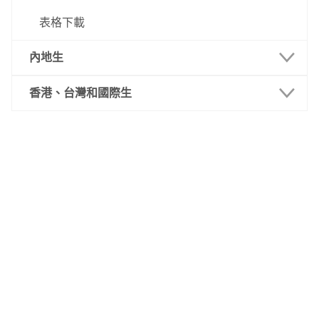
表格下載
內地生
最新消息
香港、台灣和國際生
報讀要求
最新消息
重要日志
報讀要求
招生課程
重要日誌
招生簡章
招生課程
入學規則及須知
招生簡章
專業試
入學規則及須知