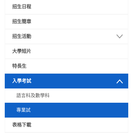
招生日程
招生簡章
招生活動
澳門
大學短片
內地
特長生
其他地區
入學考試
語言科及數學科
專業試
表格下載