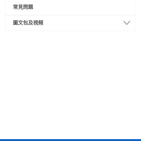
常見問題
圖文包及視頻
報名篇
考試篇
錄取篇
註冊報到篇