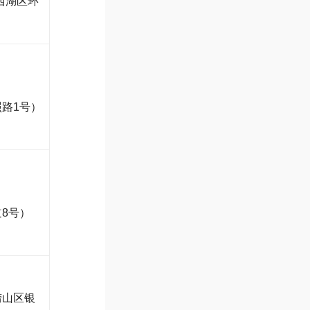
西湖区环
路1号）
8号）
崂山区银