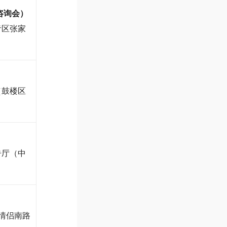
咨询会）
青区张家
（鼓楼区
告厅（
中
情侣南路