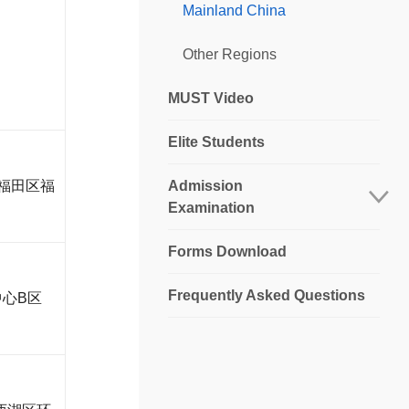
Mainland China
Other Regions
MUST Video
Elite Students
福田区福
Admission
Examination
Forms Download
Languages and Mathematics
Frequently Asked Questions
Program-specific Examinations
心B区
）