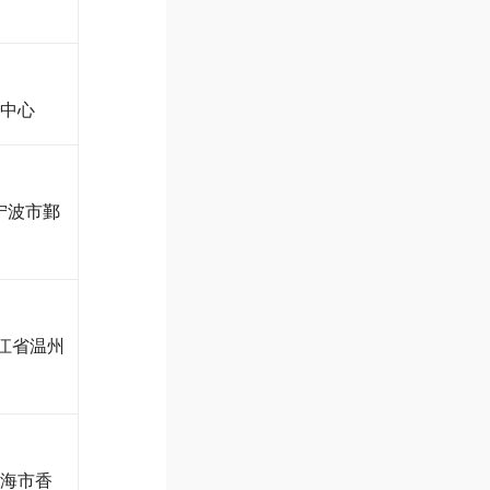
导中心
宁波市鄞
江省温州
珠海市香