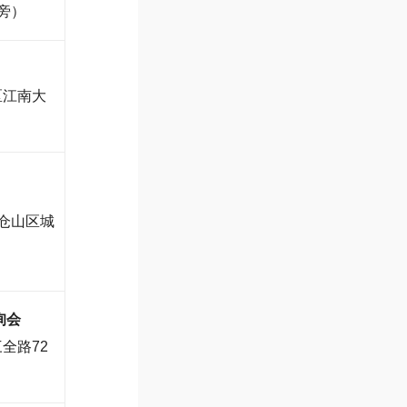
旁）
区江南大
仓山区城
询会
全路72