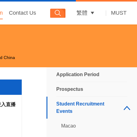
on
Contact Us
繁體
MUST
d China
Application Period
Prospectus
Student Recruitment
进入直播
Events
Macao