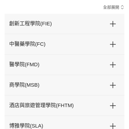
全部展開
創新工程學院(FIE)
中醫藥學院(FC)
學士學位課程
專業範疇
醫學院(FMD)
理學學士
計算機科學、電子與信息工程、軟件工程
修
授
學士
讀
課
學位
專業範疇
年
語
課程
商學院(MSB)
期
言
人工智能理學
-
修
授
學士
學士學
讀
課
專業範疇
中醫
-
5
中
位課程
年
語
學學
文
酒店與旅遊管理學院(FHTM)
期
言
自動化與系統
-
學士學位課程
專業範疇
士學
工程理學學士
位
內外全
-
6
英
工商管理學士學位
會計學、金融學、人力資源管理
科醫學
文
博雅學院(SLA)
跨學科(科技及
-
商務管理學
學士學位課程
專業範疇