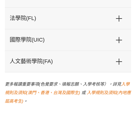
中藥
-
4
中
學士學
管理)工程學士
學學
文/
位
應用經濟學學士學位
-
國際旅遊管理學士學位
酒店管理、會展管理、博彩業管理、文化
士學
英
法學院(FL)
環境科學與工
-
售管理
學士學位課程
專業範疇
位
文
藥學學
-
5
中
程學士
商業智能及數據分析理學學士
-
士學位
文/
學位
酒店管理學士學位
-
商學學士學位
-
英
國際學院(UIC)
太空科學與技
-
修
授
文
學士
術理學學士
讀
課
休閒管理學士學位 (適
-
學位
專業範疇
年
語
用 2024/2025 學年起入
食品與
-
4
中
課程
人文藝術學院(FA)
納米科學與技
-
期
言
學學生)
學士學位課
營養科
文/
專業範疇
術理學學士
程
學學士
英
法學
-
4
中
學位
文
環球營運管理學士學位
環球企業營運管理、環球餐飲營運管理、
學士
文/
更多報讀重要事項(色覺要求、填報志願、入學考核等），詳見
入學
外國語學士
英語、葡萄牙語、西班牙語
學士學位課程
專業範疇
英
學位
生物醫
-
4
英
規則及須知(澳門、香港、台灣及國際生)
或
入學規則及須知(內地應
文
學科學
文
屆高考生)
。
學士學
新聞傳播學學士
數據新聞學、傳播學、公共關係與廣告學
位
學位
藝術學－藝術設
景觀設計、室內設計、產品設計、視覺傳達設計
計學士學位