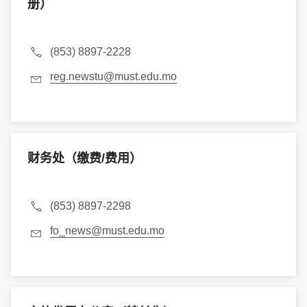
册）
(853) 8897-2228
reg.newstu@must.edu.mo
财务处（缴费/费用）
(853) 8897-2298
fo_news@must.edu.mo